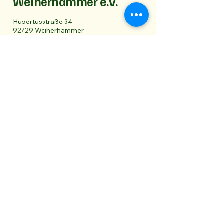
Weiherhammer e.V.
Hubertusstraße 34
92729 Weiherhammer
kirwaverein-weiherhammer@web.de
Datenschutz
Impressum