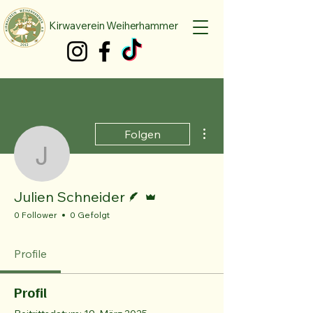
Kirwaverein Weiherhammer
Weitere Optionen
Folgen
Julien Schneider
Autor
Administrator
Julien Schneider
0 Follower
0 Gefolgt
Profile
Profil