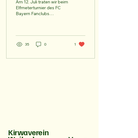
Am 12. Juli traten wir beim
Elfmeterturnier des FC
Bayern Fanclubs
Weiherhammer an und
kämpften uns bis ins
Achtelfinale vor. Leider
war...
35
0
1
Kirwaverein