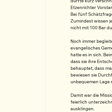
durfte kurz verschn
Etzenrichter Vorsta
Bei fünf Schätzfrag
Zumindest wissen je
nicht mit 100 Bar du
Noch immer begleite
evangelisches Gemei
hatte es in sich. Be
dass sie ihre Entsch
behauptet, dass man
bewiesen sie Durchh
unbequemen Lage r
Damit war die Missi
feierlich unterzeic
ausklingen.