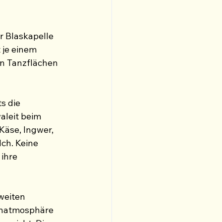
 Blaskapelle 
 je einem 
n Tanzflächen 
s die 
aleit beim 
äse, Ingwer, 
ch. Keine 
ihre 
weiten 
enatmosphäre 