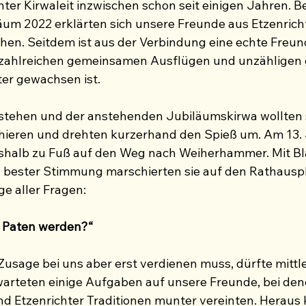
hter Kirwaleit inzwischen schon seit einigen Jahren. Be
um 2022 erklärten sich unsere Freunde aus Etzenricht 
ehen. Seitdem ist aus der Verbindung eine echte Freun
i zahlreichen gemeinsamen Ausflügen und unzähligen 
er gewachsen ist.
stehen und der anstehenden Jubiläumskirwa wollten s
chieren und drehten kurzerhand den Spieß um. Am 13. 
eshalb zu Fuß auf den Weg nach Weiherhammer. Mit Bla
d bester Stimmung marschierten sie auf den Rathauspl
ge aller Fragen:
e Paten werden?“
Zusage bei uns aber erst verdienen muss, dürfte mittle
warteten einige Aufgaben auf unsere Freunde, bei den
 Etzenrichter Traditionen munter vereinten. Heraus 