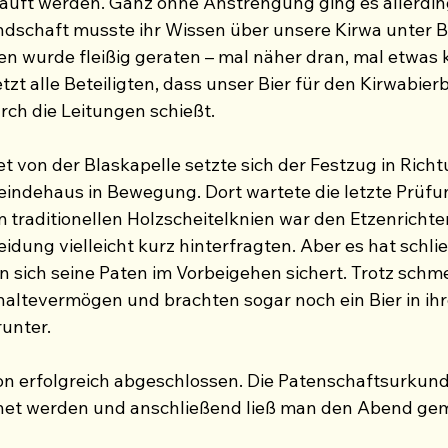
auft werden. Ganz ohne Anstrengung ging es allerding
ndschaft musste ihr Wissen über unsere Kirwa unter Be
en wurde fleißig geraten – mal näher dran, mal etwas k
tzt alle Beteiligten, dass unser Bier für den Kirwabie
rch die Leitungen schießt.
t von der Blaskapelle setzte sich der Festzug in Richt
ndehaus in Bewegung. Dort wartete die letzte Prüfun
im traditionellen Holzscheitelknien war den Etzenricht
eidung vielleicht kurz hinterfragten. Aber es hat schli
 sich seine Paten im Vorbeigehen sichert. Trotz schm
altevermögen und brachten sogar noch ein Bier in ihr
unter.
on erfolgreich abgeschlossen. Die Patenschaftsurkun
hnet werden und anschließend ließ man den Abend gem