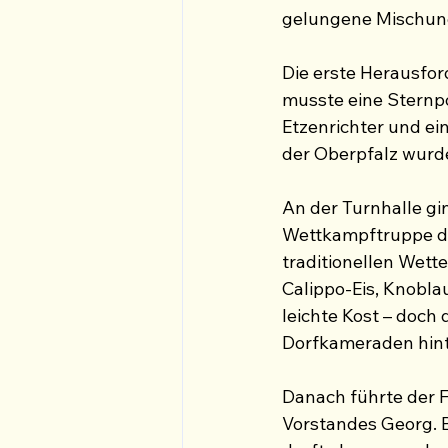
gelungene Mischung
Die erste Herausfor
musste eine Sternpo
Etzenrichter und e
der Oberpfalz wurd
An der Turnhalle gi
Wettkampftruppe der
traditionellen Wett
Calippo-Eis, Knobla
leichte Kost – doch 
Dorfkameraden hinte
Danach führte der F
Vorstandes Georg. 