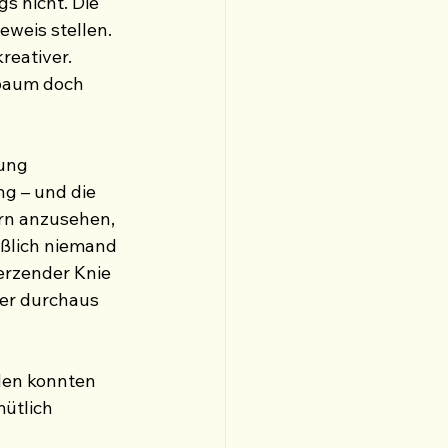
s nicht. Die 
weis stellen. 
reativer. 
rbaum doch 
ung 
g – und die 
ern anzusehen, 
eßlich niemand 
erzender Knie 
er durchaus 
den konnten 
ütlich 