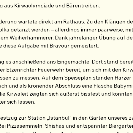
 aus Kirwaolympiade und Bärentreiben.
derung wartete direkt am Rathaus. Zu den Klängen der
lka getanzt werden – allerdings immer paarweise, mit
inem Weiherhammerer. Dank jahrelanger Übung auf de
e diese Aufgabe mit Bravour gemeistert.
ng es anschließend ans Eingemachte. Dort stand bereit
 Etzenrichter Feuerwehr bereit, um sich mit den Kirw
essen zu messen. Auf dem Speiseplan standen Harzer K
uch und als krönender Abschluss eine Flasche Babymil
die Kirwaleit zeigten sich äußerst bissfest und konnten 
r sich lassen.
estzug zur Station „Istanbul“ in den Garten unseres z
Bei Pizzasemmeln, Shishas und entspannter Biergart