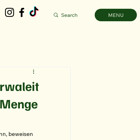
MENU
irwaleit
e Menge
nn, beweisen 