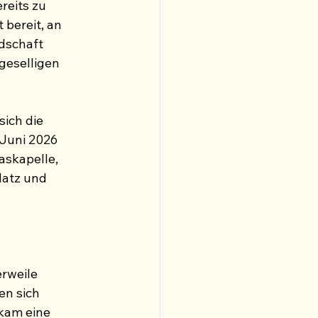
reits zu 
bereit, an 
dschaft 
geselligen 
ich die 
Juni 2026 
skapelle, 
atz und 
rweile 
en sich 
kam eine 